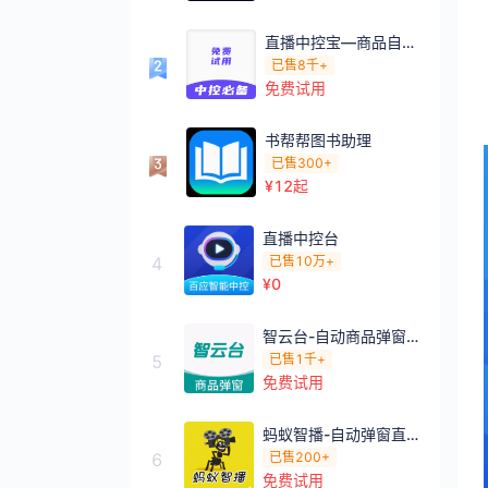
直播中控宝—商品自动讲解/改价改库存
已售
8千+
免费试用
书帮帮图书助理
已售
300+
¥
12
起
直播中控台
4
已售
10万+
¥
0
智云台-自动商品弹窗/自动发评/直播助手
5
已售
1千+
免费试用
蚂蚁智播-自动弹窗直播助手/商品弹窗
6
已售
200+
免费试用