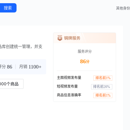
搜索
其他身份
品库创建统一管理，并支
服务评分
86
分
86
1100+
评分
月销
主图视频发布量
排名前
1
%
000个商品
短视频发布量
排名前
20
%
商品信息准确率
排名前
1
%