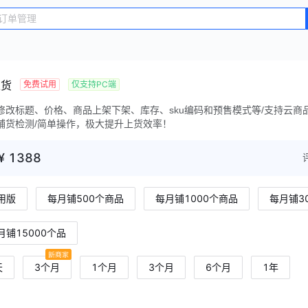
免费试用
仅支持PC端
上货
修改标题、价格、商品上架下架、库存、sku编码和预售模式等/支持云商
铺货检测/简单操作，极大提升上货效率！
¥
1388
用版
每月铺500个商品
每月铺1000个商品
每月铺3
月铺15000个品
天
3个月
1个月
3个月
6个月
1年