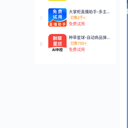
大掌柜直播助手-多主播排班绩效统计
7
已售
2千+
免费试用
种草星球-自动商品弹窗/自动发评
8
已售
700+
免费试用