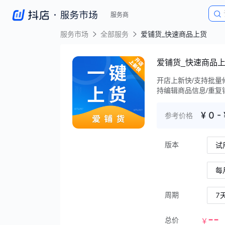
服务商
服务市场
全部服务
爱铺货_快速商品上货
爱铺货_快速商品
开店上新快/支持批量
持编辑商品信息/重复
¥
0
-
参考价格
版本
试
每
周期
7
--
总价
￥